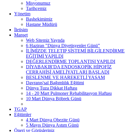
Misyonumuz
Tarihçemiz
Yönetim
Başhekimimiz
Hastane Müdürü
İletişim
Manşet
Web Sitemiz Yaynda
6 Haziran "Dünya Diyetisyenler Günü”
İLİMİZDE TELETIP SİSTEMİ BİLGİLENDİRME
EĞİTİMİ YAPILDI
DEĞERLENDİRME TOPLANTISI YAPILDI
DİYABAKIR'DA ENDOSKOPİK HİPOFİZ
CERRAHİSİ AMELİYATLARI BAŞLADI
BESLENME VE HAREKETLİ YAŞAM
Davranış'sal Bağımlılık Eğitimi
Dünya Tuza Dikkat Haftası
14 - 20 Mart Pulmoner Rehabilitasyon Haftası
10 Mart Dünya Böbrek Günü
TGAP
Eğitimler
4 Mart Dünya Obezite Günü
5 Mayıs Dünya Astım Günü
Öneri ve Görüşleriniz