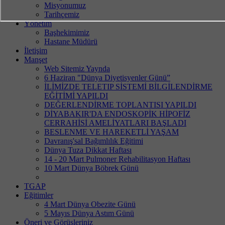
Misyonumuz
Tarihçemiz
Yönetim
Başhekimimiz
Hastane Müdürü
İletişim
Manşet
Web Sitemiz Yaynda
6 Haziran "Dünya Diyetisyenler Günü”
İLİMİZDE TELETIP SİSTEMİ BİLGİLENDİRME
EĞİTİMİ YAPILDI
DEĞERLENDİRME TOPLANTISI YAPILDI
DİYABAKIR'DA ENDOSKOPİK HİPOFİZ
CERRAHİSİ AMELİYATLARI BAŞLADI
BESLENME VE HAREKETLİ YAŞAM
Davranış'sal Bağımlılık Eğitimi
Dünya Tuza Dikkat Haftası
14 - 20 Mart Pulmoner Rehabilitasyon Haftası
10 Mart Dünya Böbrek Günü
TGAP
Eğitimler
4 Mart Dünya Obezite Günü
5 Mayıs Dünya Astım Günü
Öneri ve Görüşleriniz