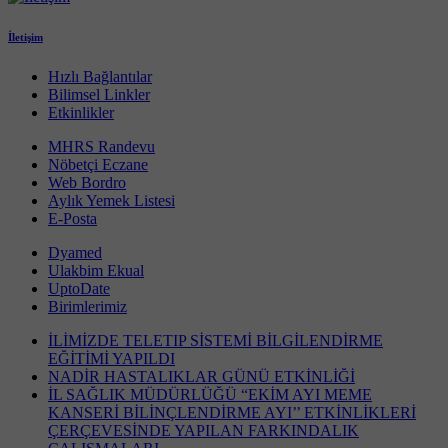
İletişim
Hızlı Bağlantılar
Bilimsel Linkler
Etkinlikler
MHRS Randevu
Nöbetçi Eczane
Web Bordro
Aylık Yemek Listesi
E-Posta
Dyamed
Ulakbim Ekual
UptoDate
Birimlerimiz
İLİMİZDE TELETIP SİSTEMİ BİLGİLENDİRME
EĞİTİMİ YAPILDI
NADİR HASTALIKLAR GÜNÜ ETKİNLİĞİ
İL SAĞLIK MÜDÜRLÜĞÜ “EKİM AYI MEME
KANSERİ BİLİNÇLENDİRME AYI’’ ETKİNLİKLERİ
ÇERÇEVESİNDE YAPILAN FARKINDALIK