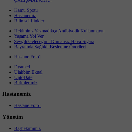
ÇALIŞMALARI ...
Kamu Spotu
Hastanemiz
Bilimsel Linkler
Hekiminiz Yazmadıkça Antibiyotik Kullanmayın
Yaşama Yol Ver
Sevgili Geleceğim- Dumansız Hava-Sigara
Bayramda Sağlıklı Beslenme Önerileri
Hastane Foto1
Dyamed
Ulakbim Ekual
UptoDate
Birimlerimiz
Hastanemiz
Hastane Foto1
Yönetim
Başhekimimiz