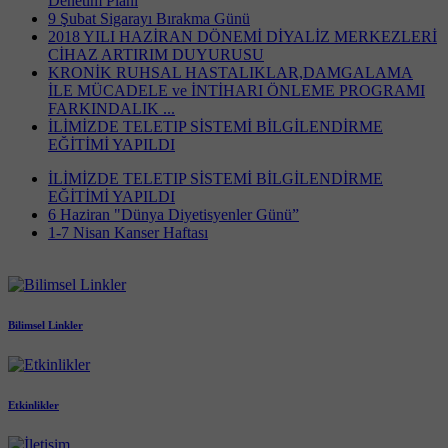
Denetim Planı
9 Şubat Sigarayı Bırakma Günü
2018 YILI HAZİRAN DÖNEMİ DİYALİZ MERKEZLERİ
CİHAZ ARTIRIM DUYURUSU
KRONİK RUHSAL HASTALIKLAR,DAMGALAMA
İLE MÜCADELE ve İNTİHARI ÖNLEME PROGRAMI
FARKINDALIK ...
İLİMİZDE TELETIP SİSTEMİ BİLGİLENDİRME
EĞİTİMİ YAPILDI
İLİMİZDE TELETIP SİSTEMİ BİLGİLENDİRME
EĞİTİMİ YAPILDI
6 Haziran "Dünya Diyetisyenler Günü”
1-7 Nisan Kanser Haftası
Bilimsel Linkler
Etkinlikler