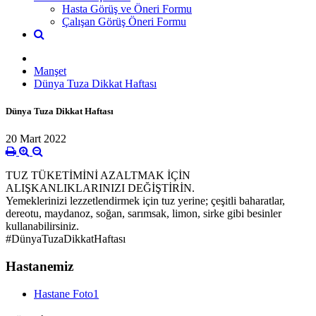
Hasta Görüş ve Öneri Formu
Çalışan Görüş Öneri Formu
Manşet
Dünya Tuza Dikkat Haftası
Dünya Tuza Dikkat Haftası
20 Mart 2022
TUZ TÜKETİMİNİ AZALTMAK İÇİN
ALIŞKANLIKLARINIZI DEĞİŞTİRİN.
Yemeklerinizi lezzetlendirmek için tuz yerine; çeşitli baharatlar,
dereotu, maydanoz, soğan, sarımsak, limon, sirke gibi besinler
kullanabilirsiniz.
#DünyaTuzaDikkatHaftası
Hastanemiz
Hastane Foto1