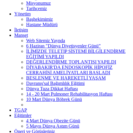
Misyonumuz
Tarihçemiz
Yönetim
Başhekimimiz
Hastane Müdürü
İletişim
Manşet
Web Sitemiz Yaynda
6 Haziran "Dünya Diyetisyenler Günü”
İLİMİZDE TELETIP SİSTEMİ BİLGİLENDİRME
EĞİTİMİ YAPILDI
DEĞERLENDİRME TOPLANTISI YAPILDI
DİYABAKIR'DA ENDOSKOPİK HİPOFİZ
CERRAHİSİ AMELİYATLARI BAŞLADI
BESLENME VE HAREKETLİ YAŞAM
Davranış'sal Bağımlılık Eğitimi
Dünya Tuza Dikkat Haftası
14 - 20 Mart Pulmoner Rehabilitasyon Haftası
10 Mart Dünya Böbrek Günü
TGAP
Eğitimler
4 Mart Dünya Obezite Günü
5 Mayıs Dünya Astım Günü
Öneri ve Görüşleriniz